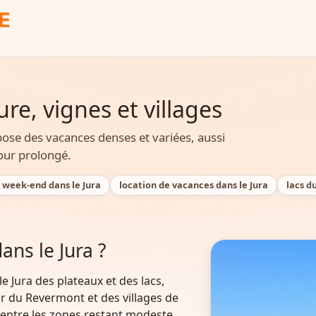
ure, vignes et villages
opose des vacances denses et variées, aussi
our prolongé.
week-end dans le Jura
location de vacances dans le Jura
lacs d
ns le Jura ?
le Jura des plateaux et des lacs,
our du Revermont et des villages de
 entre les zones restant modeste.