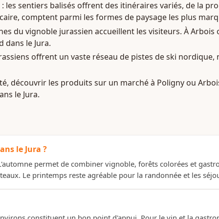
: les sentiers balisés offrent des itinéraires variés, de la 
alcaire, comptent parmi les formes de paysage les plus marq
es du vignoble jurassien accueillent les visiteurs. À Arbois
 dans le Jura.
jurassiens offrent un vaste réseau de pistes de ski nordiq
omté, découvrir les produits sur un marché à Poligny ou Arbo
ns le Jura.
ans le Jura ?
s. L'automne permet de combiner vignoble, forêts colorées et gas
ateaux. Le printemps reste agréable pour la randonnée et les séjou
ses environs constituent un bon point d'appui. Pour le vin et la gas