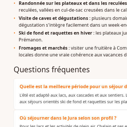
Randonnée sur les plateaux et dans les reculées
reculées, vallées en cul-de-sac creusées dans le c
Visite de caves et dégustations
: plusieurs domain
dégustation s'intègre facilement dans un week-end
Ski de fond et raquettes en hiver
: les plateaux 
Prémanon.
Fromages et marchés
: visiter une fruitière à C
locales donne une vraie cohérence aux vacances da
Questions fréquentes
Quelle est la meilleure période pour un séjour d
L'été est adapté aux lacs, aux cascades et aux sentier
aux séjours orientés ski de fond et raquettes sur les pl
Où séjourner dans le Jura selon son profil ?
Pour les lacs et les activités de plein air, Chalain et 