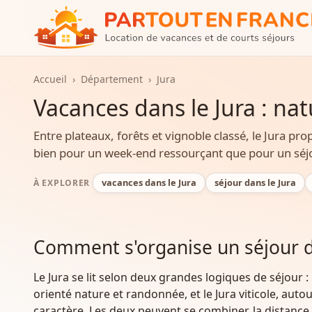
Accueil
›
Département
›
Jura
Vacances dans le Jura : nat
Entre plateaux, forêts et vignoble classé, le Jura pr
bien pour un week-end ressourçant que pour un séj
vacances dans le Jura
séjour dans le Jura
À EXPLORER
Comment s'organise un séjour da
Le Jura se lit selon deux grandes logiques de séjour : 
orienté nature et randonnée, et le Jura viticole, aut
caractère. Les deux peuvent se combiner, la distance