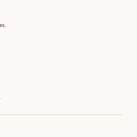
es.
.